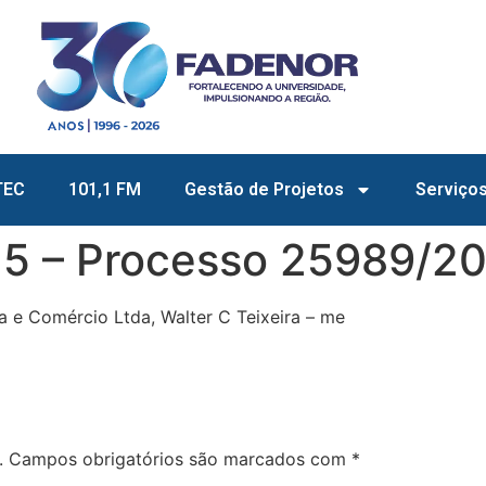
TEC
101,1 FM
Gestão de Projetos
Serviço
25 – Processo 25989/2
 e Comércio Ltda, Walter C Teixeira – me
.
Campos obrigatórios são marcados com
*