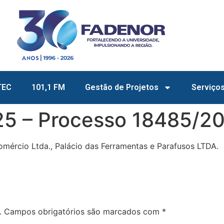
TEC
101,1 FM
Gestão de Projetos
Serviço
25 – Processo 18485/2
omércio Ltda., Palácio das Ferramentas e Parafusos LTDA.
.
Campos obrigatórios são marcados com
*