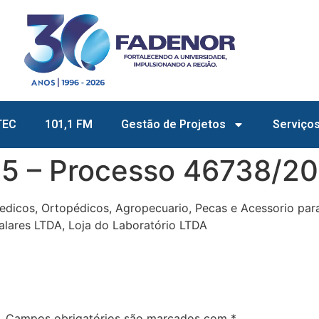
TEC
101,1 FM
Gestão de Projetos
Serviço
5 – Processo 46738/2
icos, Ortopédicos, Agropecuario, Pecas e Acessorio para 
alares LTDA, Loja do Laboratório LTDA
.
Campos obrigatórios são marcados com
*